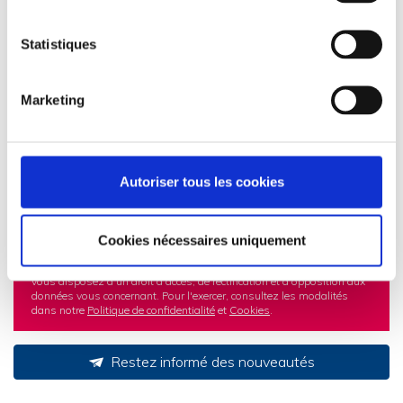
Statistiques
Marketing
Les informations recueillies à partir de ce formulaire sont transmises
aux équipes administratives de Domial dans le but d'apporter une
réponse à votre candidature. Vos données personnelles ne sont en
Autoriser tous les cookies
aucun cas cédées ou vendues à des tiers.
Vos données sont conservées par Domial pour une durée nécessaire
au traitement de votre demande.
Les fichiers (CV et lettre de motivation) sont conservés pour une durée
Cookies nécessaires uniquement
de 2 ans.
Conformément au Règlement Général sur la Protection des Données,
vous disposez d'un droit d'accès, de rectification et d'opposition aux
données vous concernant. Pour l'exercer, consultez les modalités
dans notre
Politique de confidentialité
et
Cookies
.
Restez informé des nouveautés