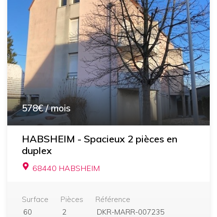
385€
/ mois
? À louer - Appartement 1 pièce
SENIOR à Masevaux
68290 MASEVAUX NIEDERBRUCK
Surface
Pièces
Référence
31
1
04405-CV