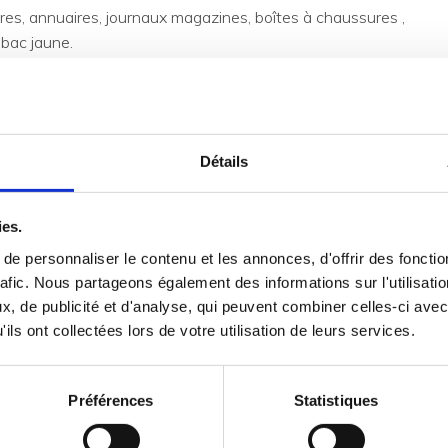
ivres, annuaires, journaux magazines, boîtes à chaussures ,
 bac jaune.
z à mettre à plat les emballages en carton.
llant STOP PUB sur votre boîte aux lettres
Détails
r les emballages en vrac.
ies.
SOLS, CANETTES
e personnaliser le contenu et les annonces, d'offrir des fonctio
rafic. Nous partageons également des informations sur l'utilisati
, de publicité et d'analyse, qui peuvent combiner celles-ci avec
ils ont collectées lors de votre utilisation de leurs services.
boîtes de conserves sont à déposer dans le bac jaune.
en les vider.
Préférences
Statistiques
r les emballages en vrac.