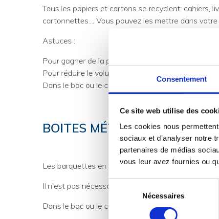
Tous les papiers et cartons se recyclent: cahiers, l
cartonnettes.... Vous pouvez les mettre dans votre
Astuces :
Pour gagner de la place dans votre poubelle, pense
Pour réduire le volume de papier, mettez un autoco
Consentement
Dans le bac ou le conteneur jaune, merci de dépose
Ce site web utilise des cook
BOITES MÉTALLIQUES, AÉRO
Les cookies nous permettent d
sociaux et d'analyser notre t
partenaires de médias sociaux
vous leur avez fournies ou qu'
Les barquettes en aluminium, cannettes et autres 
Sélection
Il n'est pas nécessaire de les laver, seulement de bi
Nécessaires
du
Dans le bac ou le conteneur jaune, merci de dépose
consentement