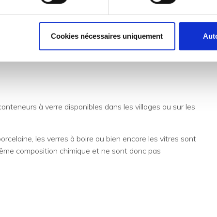
s en métal doivent être ramenés en déchèterie.
p de ressources naturelles et d'énergie.
Cookies nécessaires uniquement
Auto
onteneurs à verre disponibles dans les villages ou sur les
orcelaine, les verres à boire ou bien encore les vitres sont
 même composition chimique et ne sont donc pas