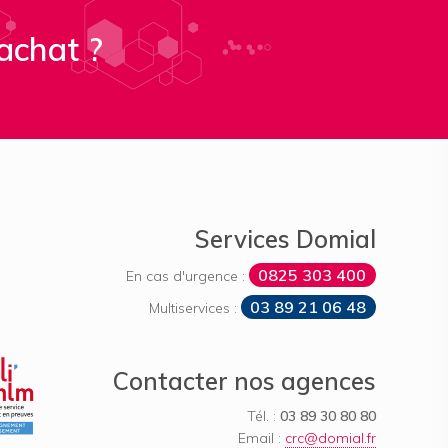
achat ?
Services Domial
0825 303 400
En cas d'urgence :
03 89 21 06 48
Multiservices :
Label Quali’hlm
Contacter nos agences
Tél. :
03 89 30 80 80
Email :
crc@domial.fr