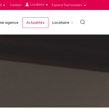
Locataire
t
Contact
Espace fournisseurs
Rechercher
une agence
Actualités
Locataire
Recherche:
sur
le
site