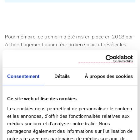
Pour mémoire, ce tremplin a été mis en place en 2018 par
Action Logement pour créer du lien social et révéler les
talents dans les quartiers, autour de la passion n°1 des
Français : la musique.
Réservé aux artistes amateurs, mais qui pourraient avoir
Consentement
Détails
À propos des cookies
un potentiel de professionnalisation, le Tremplin Mus
ic’AL
permet au lauréat de se voir offrir l’enregistrement en
studio du titre gagnant, ainsi que le tournage de son clip
Ce site web utilise des cookies.
vidéo. Lors la dernière édition, plus de 800 jeunes talents
Les cookies nous permettent de personnaliser le contenu
ont déposé leur candidature.
et les annonces, d'offrir des fonctionnalités relatives aux
médias sociaux et d'analyser notre trafic. Nous
Comment participer ?
partageons également des informations sur l'utilisation de
notre site avec nos partenaires de médias sociaux, de
Avis aux amateurs et amatrices :