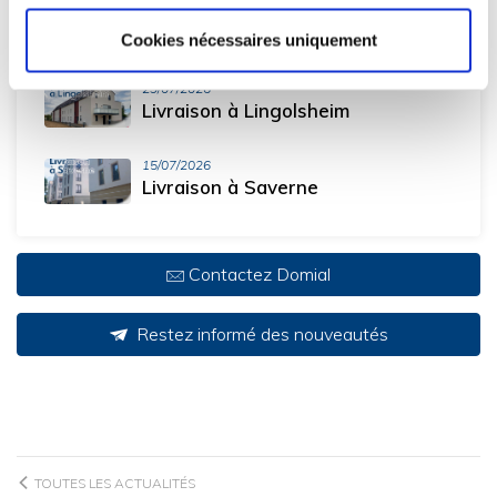
Réhabilitation de 48 logements à
Sélestat
Cookies nécessaires uniquement
29/07/2026
Livraison à Lingolsheim
15/07/2026
Livraison à Saverne
Contactez Domial
Restez informé des nouveautés
TOUTES LES ACTUALITÉS