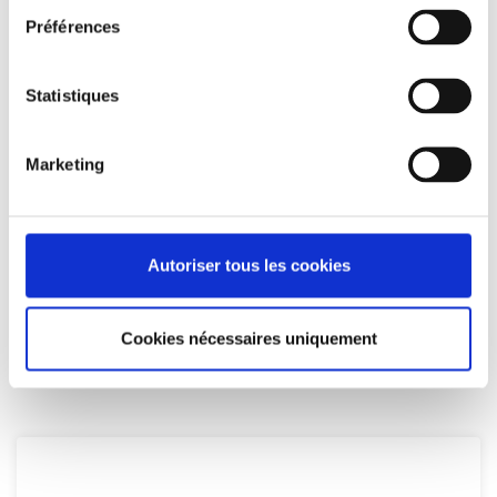
nombreux avantages !
Préférences
TVA réduite à 5,5 %
Pas d’appels de fonds successifs lors de la
Statistiques
construction
Exonération de la taxe foncière pendant 15 ans à
Marketing
compter de la date d’achèvement des travaux
Constitution d’une épargne pendant la phase
locative
Autoriser tous les cookies
Frais de notaires réduits
Pour en savoir plus :
http://bit.ly/2NlFTv5
Cookies nécessaires uniquement
Alors ? On attend quoi ?