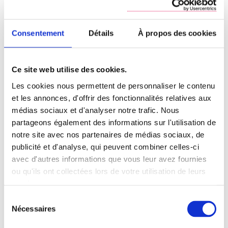
bain équipées, une terrasse et/ou une loggia et des
prestations de qualité.
Consentement
Détails
À propos des cookies
Chaque logement est doté d’un parking privatisé et un abri
à vélo est prévu pour les citadins et sportifs.
Ce site web utilise des cookies.
L’ACCESSION À LA PROPRIÉTÉ, C'EST
Les cookies nous permettent de personnaliser le contenu
POSSIBLE !
et les annonces, d'offrir des fonctionnalités relatives aux
médias sociaux et d'analyser notre trafic. Nous
partageons également des informations sur l'utilisation de
Devenez propriétaires grâce au
notre site avec nos partenaires de médias sociaux, de
PSLA
publicité et d'analyse, qui peuvent combiner celles-ci
avec d'autres informations que vous leur avez fournies
Devenir propriétaire grâce à l’accession sociale, c’est plus
ou qu'ils ont collectées lors de votre utilisation de leurs
facile. Domial s'attache à développer des programmes
services.
d'accession à la propriété destinés aux ménages à
Sélection
revenus plus modestes. Grâce au Prêt Social Location
Nécessaires
du
Accession, bénéficiez sous certaines conditions, de
consentement