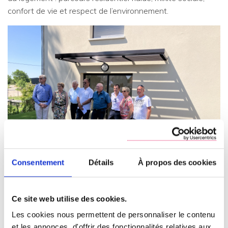
confort de vie et respect de l’environnement.
Consentement
Détails
À propos des cookies
Ce site web utilise des cookies.
Située dans la commune de
Roppenheim
, cette nouvelle
résidence s’intègre harmonieusement dans un cadre de vie
Les cookies nous permettent de personnaliser le contenu
rural et dynamique. Avec ses 966 habitants, Roppenheim
et les annonces, d'offrir des fonctionnalités relatives aux