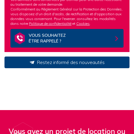
au traitement de votre demande.
Conformément au Règlement Général sur la Protection des Données,
vous disposez d'un droit d'accès, de rectification et d'opposition aux
données vous concernant. Pour l'exercer, consultez les modalités
dans notre
Politique de confidentialité
et
Cookies
.
VOUS SOUHAITEZ
ÊTRE RAPPELÉ ?
Restez informé des nouveautés
Vous avez un projet de location ou