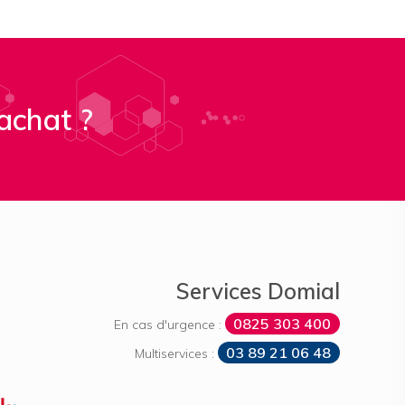
achat ?
Services Domial
0825 303 400
En cas d'urgence :
03 89 21 06 48
Multiservices :