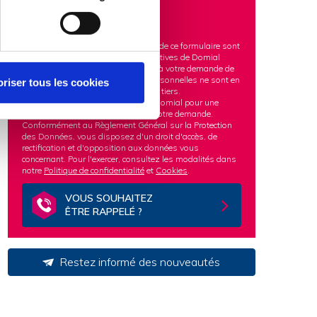
Les informations recueillies à partir de ce formulaire sont
transmises aux équipes administratives de Domial
dans le but d'apporter une réponse à votre demande de
logements à louer. Vos données personnelles ne sont en
riser tous les cookies
aucun cas cédées ou vendues à des tiers.
Vos données sont conservées par Domial pour une
durée nécessaire au traitement de votre demande.
Conformément au Règlement Général sur la Protection
des Données, vous disposez d'un droit d'accès, de
rectification et d'opposition aux données vous
concernant. Pour l'exercer, consultez les modalités dans
notre
Politique de confidentialité
et
Cookies
.
VOUS SOUHAITEZ
ÊTRE RAPPELÉ ?
Restez informé des nouveautés