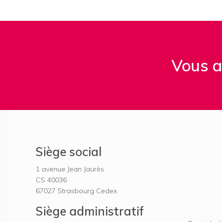
Vous a
Siège social
1 avenue Jean Jaurès
CS 40036
67027
Strasbourg Cedex
Siège administratif