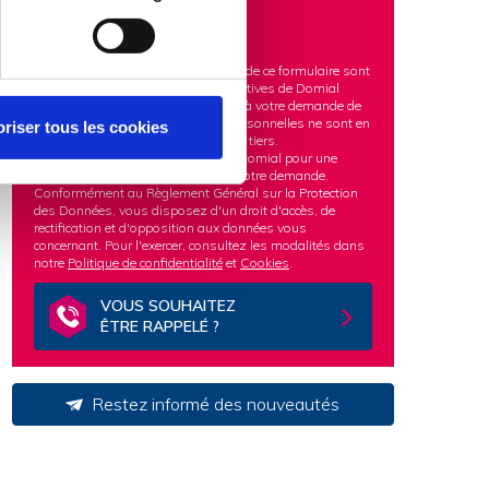
Les informations recueillies à partir de ce formulaire sont
transmises aux équipes administratives de Domial
dans le but d'apporter une réponse à votre demande de
logements à louer. Vos données personnelles ne sont en
riser tous les cookies
aucun cas cédées ou vendues à des tiers.
Vos données sont conservées par Domial pour une
durée nécessaire au traitement de votre demande.
Conformément au Règlement Général sur la Protection
des Données, vous disposez d'un droit d'accès, de
rectification et d'opposition aux données vous
concernant. Pour l'exercer, consultez les modalités dans
notre
Politique de confidentialité
et
Cookies
.
VOUS SOUHAITEZ
ÊTRE RAPPELÉ ?
Restez informé des nouveautés