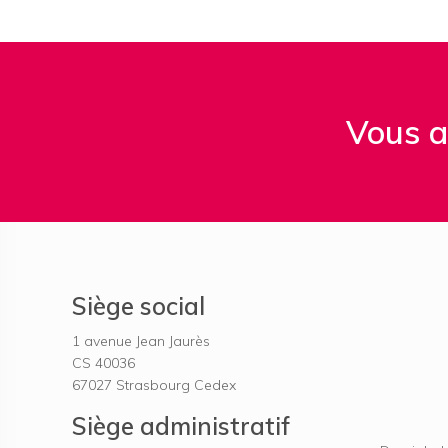
Vous a
Siège social
1 avenue Jean Jaurès
CS 40036
67027
Strasbourg Cedex
Siège administratif