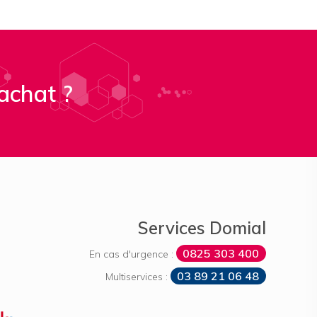
achat ?
Services Domial
0825 303 400
En cas d'urgence :
03 89 21 06 48
Multiservices :