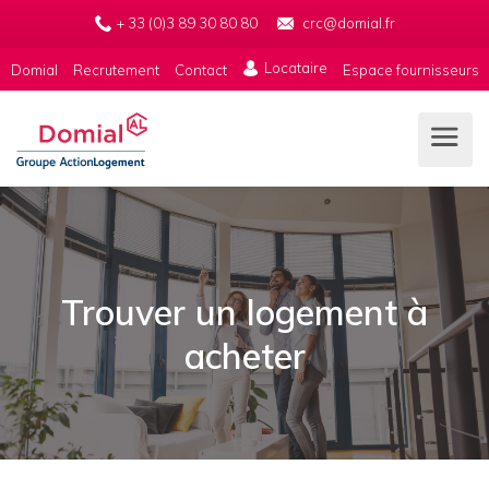
Aller
Aller
+ 33 (0)3 89 30 80 80
crc@domial.fr
directement
directement
à
au
Locataire
Domial
Recrutement
Contact
Espace fournisseurs
la
contenu
navigation
Trouver un logement à
acheter