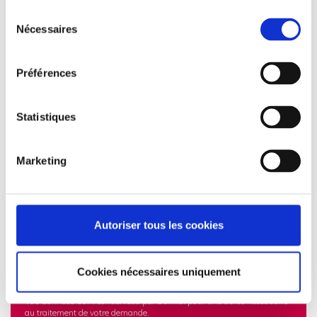
Sélection
Nécessaires
du
consentement
Préférences
Statistiques
Marketing
Autoriser tous les cookies
Les informations recueillies à partir de ce formulaire sont transmises
aux équipes administratives de Domial dans le but d'apporter une
Cookies nécessaires uniquement
réponse à votre demande de logements à acheter. Vos données
personnelles ne sont en aucun cas cédées ou vendues à des tiers.
Vos données sont conservées par Domial pour une durée nécessaire
au traitement de votre demande.